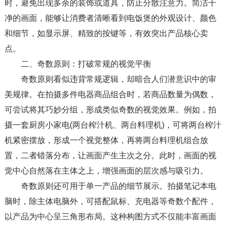
时，避免出现多余的装饰或道具，防止分散注意力。简洁干
净的画面，能够让消费者清晰看到电饭煲的外观设计、颜色
和细节，如显示屏、精致的按键等，有效突出产品核心卖
点。​
二、奇数原则：打破常规的视觉平衡​
奇数原则看似违背常规逻辑，却暗合人们潜意识中的审
美规律。在拍摄多件电器商品组合时，若商品数量为偶数，
可尝试将其巧妙分组，形成类似奇数的视觉效果。例如，拍
摄一套厨房小家电(两台榨汁机、两台料理机)，可将两台榨汁
机紧密摆放，形成一个视觉整体，再将两台料理机组合放
置，二者错落分布，让画面产生主次之分。此时，画面的视
觉中心自然落在主体之上，增强画面的层次感与吸引力。​
奇数原则还可用于单一产品的细节展示。拍摄笔记本电
脑时，除主体电脑外，可搭配鼠标、充电器等奇数个配件，
以产品为中心呈三角形布局。这种构图方式不仅能丰富画面